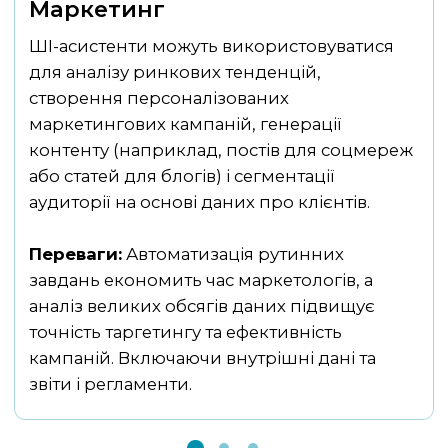
Маркетинг
ШІ-асистенти можуть використовуватися
АІ-асистенти можуть автоматизувати
АІ-асистенти здатні розробляти
для аналізу ринкових тенденцій,
процес адаптації нових співробітників:
індивідуальні навчальні програми,
створення персоналізованих
надавати персоналізовані інструкції,
надавати доступ до матеріалів, проводити
маркетингових кампаній, генерації
відповідати на питання, допомагати з
тестування і відстежувати прогрес
контенту (наприклад, постів для соцмереж
оформленням документів і планувати
співробітників.
або статей для блогів) і сегментації
перші завдання.
аудиторії на основі даних про клієнтів.
Переваги:
Персоналізований підхід
Переваги:
підвищує ефективність навчання, а аналіз
Прискорення онбордингу,
Переваги:
зниження навантаження на HR-фахівців і
даних допомагає оптимізувати програми.
Автоматизація рутинних
завдань економить час маркетологів, а
можливість збирати зворотний зв’язок для
аналіз великих обсягів даних підвищує
поліпшення процесу.
точність таргетингу та ефективність
кампаній. Включаючи внутрішні дані та
звіти і регламенти.