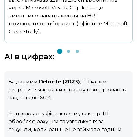
через Microsoft Viva та Copilot — це
запуску маркетингових кампаній, що
через Microsoft Azure та Open
зменшило навантаження на HR і
зменшило час виходу на ринок і бюджет на
Manufacturing Platform — це скоротило час
прискорило онбординг (офіційне Microsoft
30% (Microsoft Industry Brief).
простою обладнання на 20% (Microsoft
Case Study).
OMP Use Case).
AI в цифрах:
За даними
Звіт PwC (2024)
Дослідження IBM (2024)
Deloitte (2023)
Gartner (2023)
, ШІ може
ШІ
скоротити час на виконання повторюваних
обробляє до 80% стандартних запитів
оливання попиту з точністю 90%
завдань до 60%.
Наприклад, у фінансовому секторі ШІ
обробляє рахунки та узгоджує їх за
секунди, коли раніше це займало години.