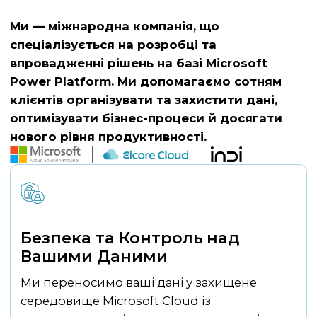
Ми — міжнародна компанія, що
спеціалізується на розробці та
впровадженні рішень на базі Microsoft
Power Platform. Ми допомагаємо сотням
клієнтів організувати та захистити дані,
оптимізувати бізнес-процеси й досягати
нового рівня продуктивності.
Безпека та Контроль над
Вашими Даними
Indi Vision — офіційний партнер Microsoft із
Ми переносимо ваші дані у захищене
Ми впорядковуємо документи в єдину
Ми інтегруємо Microsoft Copilot для
Повне ІТ-обслуговування без турбот: ми
перевіреним досвідом у роботі з
середовище Microsoft Cloud із
захищену систему зберігання,
автоматизації рутини — від створення
налаштовуємо, оновлюємо, контролюємо
державними та корпоративними