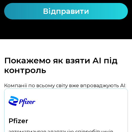
Відправити
Покажемо як взяти AI під
контроль
Компанії по всьому світу вже впроваджують AI:
Pfizer
автоматизував адаптацію співробітників
використовує AI для генерації креативу та
інтегрувала AI у виробництво та фінанси