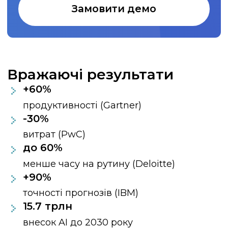
Замовити демо
Вражаючі результати
+60%
продуктивності (Gartner)
-30%
витрат (PwC)
до 60%
менше часу на рутину (Deloitte)
+90%
точності прогнозів (IBM)
15.7 трлн
внесок AI до 2030 року