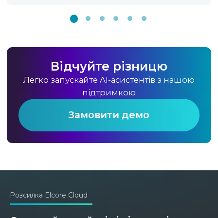
Відчуйте різницю
Легко запускайте AI-асистентів з нашою
підтримкою
Замовити демо
Розсилка Elcore Cloud