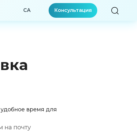
CA
Консультация
явка
ь удобное время для
м на почту