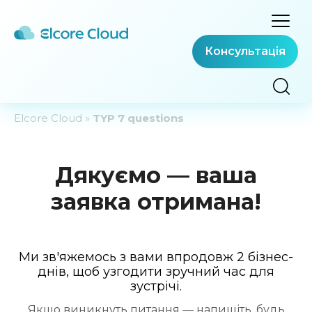
Консультація
Elcore Cloud
»
TYP 7 questions
Дякуємо — ваша
заявка отримана!
Ми зв'яжемось з вами впродовж 2 бізнес-
днів, щоб узгодити зручний час для
зустрічі.
Якщо виникнуть питання — напишіть, будь